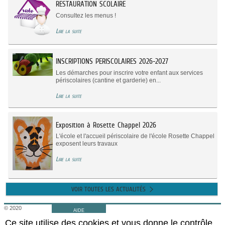
RESTAURATION SCOLAIRE
Consultez les menus !
Lire la suite
INSCRIPTIONS PERISCOLAIRES 2026-2027
Les démarches pour inscrire votre enfant aux services
périscolaires (cantine et garderie) en...
Lire la suite
Exposition à Rosette Chappel 2026
L'école et l'accueil périscolaire de l'école Rosette Chappel
exposent leurs travaux
Lire la suite
VOIR TOUTES LES ACTUALITÉS
© 2020
AIDE
saintandrédecubzac
Ce site utilise des cookies et vous donne le contrôle
Retour au site