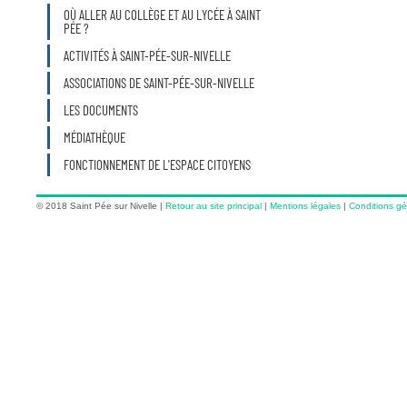
OÙ ALLER AU COLLÈGE ET AU LYCÉE À SAINT
PÉE ?
ACTIVITÉS À SAINT-PÉE-SUR-NIVELLE
ASSOCIATIONS DE SAINT-PÉE-SUR-NIVELLE
LES DOCUMENTS
MÉDIATHÈQUE
FONCTIONNEMENT DE L'ESPACE CITOYENS
© 2018 Saint Pée sur Nivelle
|
Retour au site principal
|
Mentions légales
|
Conditions gén