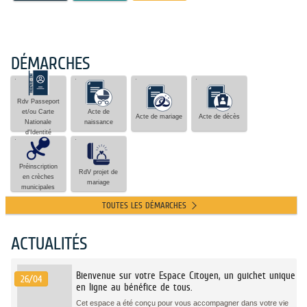
DÉMARCHES
Rdv
Acte
Acte
Acte
Passeport
de
de
de
et/ou
naissance
mariage
décès
Rdv Passeport
Carte
et/ou Carte
Acte de
Acte de mariage
Acte de décès
Nationale
Nationale
naissance
d'Identité
d'Identité
Préinscription
RdV
en
projet
crèches
de
Préinscription
municipales
mariage
RdV projet de
en crèches
mariage
municipales
TOUTES LES DÉMARCHES
ACTUALITÉS
Bienvenue sur votre Espace Citoyen, un guichet unique
26/04
en ligne au bénéfice de tous.
Cet espace a été conçu pour vous accompagner dans votre vie