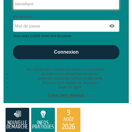
Mot de passe
Vous avez oublié votre mot de passe
En créant votre Compte personnel vous pourrez :
accéder à vos démarches familiales
suivre vos demandes et leurs traitements
disposer d’un espace de stockage
payer en ligne
Créer mon espace
9
AOÛT
NOUVELLE
INFOS
2026
DÉMARCHE
PRATIQUES