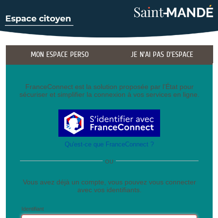
MON ESPACE PERSO
JE N'AI PAS D'ESPACE
FranceConnect est la solution proposée par l’État pour
sécuriser et simplifier la connexion à vos services en ligne.
Qu'est-ce que FranceConnect ?
OU
Vous avez déjà un compte, vous pouvez vous connecter
avec vos identifiants.
Identifiant