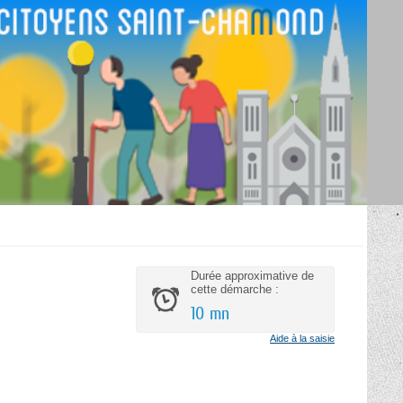
Durée approximative de
cette démarche :
10 mn
Aide à la saisie