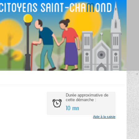
Durée approximative de
cette démarche :
10 mn
Aide à la saisie