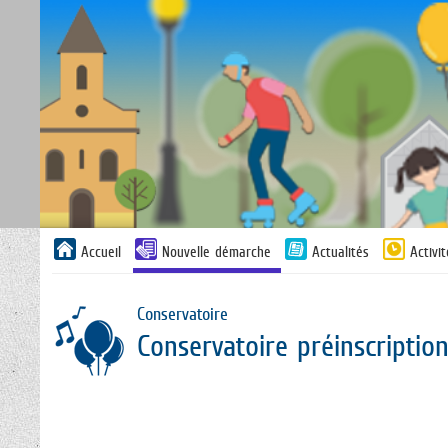
Liste
Accueil
Nouvelle démarche
Actualités
Activi
des
avertissements
Conservatoire
Conservatoire préinscriptio