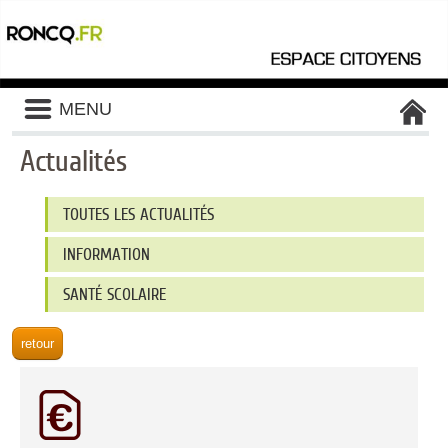
Liste
MENU
des
avertissements
Actualités
Liste
TOUTES LES ACTUALITÉS
des
catégories
d'actualité
INFORMATION
SANTÉ SCOLAIRE