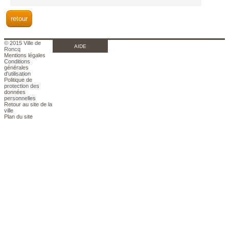
© 2015 Ville de
AIDE
Roncq
Mentions légales
Conditions
générales
d'utilisation
Politique de
protection des
données
personnelles
Retour au site de la
ville
Plan du site