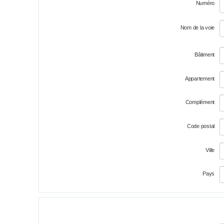
Numéro
Nom de la voie
Bâtiment
Appartement
Complément
Code postal
Ville
Pays