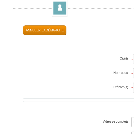
ANNULER LA DÉMARCHE
Civilité
*
Nom usuel
*
Prénom(s)
*
Adresse complète