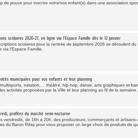
 de pouce pour inscrire votre/vos enfant(s) dans une association sporti
tions scolaires 2026-27, en ligne via l'Espace Famille dès le 12 janvier
criptions scolaires pour la rentrée de septembre 2026 se déroulent du 1
e via l'Espace Famille.
ivités municipales pour vos enfants et leur planning
r multisports, natation,… théâtre, hip-hop, danse, arts graphiques et 
les activités proposées par la Ville et leur planning au fil de la semaine.
redi, profitez du marché semi-nocturne
es vendredis, de 16h à 20h, des producteurs, commerçants et artisans de
lées du Baron Ritay pour vous proposer un large choix de produits de qua