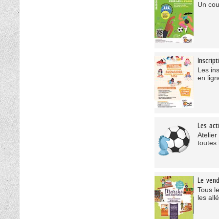
Un coup
Inscrip
Les ins
en lign
Les act
Atelie
toutes 
Le vend
Tous l
les al