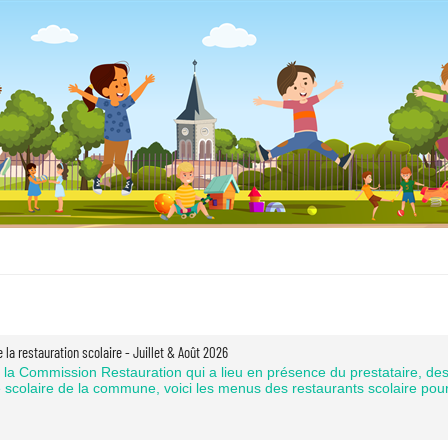
 la restauration scolaire - Juillet & Août 2026
à la Commission Restauration qui a lieu en présence du prestataire, des
 scolaire de la commune, voici les menus des restaurants scolaire pour 