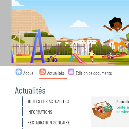
Liste
Accueil
Actualités
Edition de documents
des
avertissements
Actualités
Liste
TOUTES LES ACTUALITÉS
Menus de
des
Suite 
catégories
INFORMATIONS
service
d'actualité
RESTAURATION SCOLAIRE