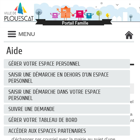
Liste
MENU
des
avertissements
Aide
GÉRER VOTRE ESPACE PERSONNEL
Gérer votre espace personnel
SAISIR UNE DÉMARCHE EN DEHORS D'UN ESPACE
PERSONNEL
Pourquoi se créer un espace personnel ?
SAISIR UNE DÉMARCHE DANS VOTRE ESPACE
PERSONNEL
Les
coordonnées
saisies à la création de l'espace personnel
sont réutilisées lors de futures demandes.
SUIVRE UNE DEMANDE
L'accès à un
espace de stockage
sécurisé permet l'ajout, la
GÉRER VOTRE TABLEAU DE BORD
modification ou la suppression de pièces justificatives pouvant
être utilisées pour des demandes différentes.
ACCÉDER AUX ESPACES PARTENAIRES
La possibilité de
suivre l'état
de ses différentes demandes,
d'échanger par courriel avec la mairie au sujet d'une