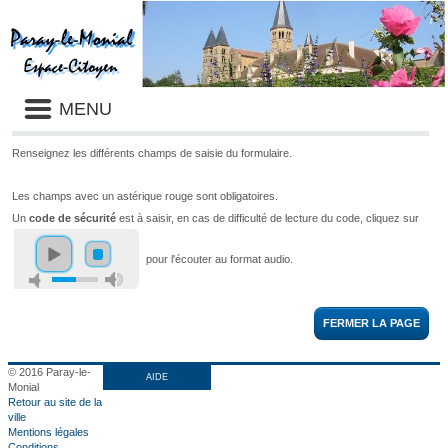
Liste
MENU
des
avertissements
Renseignez les différents champs de saisie du formulaire.
Les champs avec un astérique rouge sont obligatoires.
Un
code de sécurité
est à saisir, en cas de difficulté de lecture du code, cliquez sur
pour l'écouter au format audio.
FERMER LA PAGE
© 2016 Paray-le-
AIDE
Monial
Retour au site de la
ville
Mentions légales
Conditions