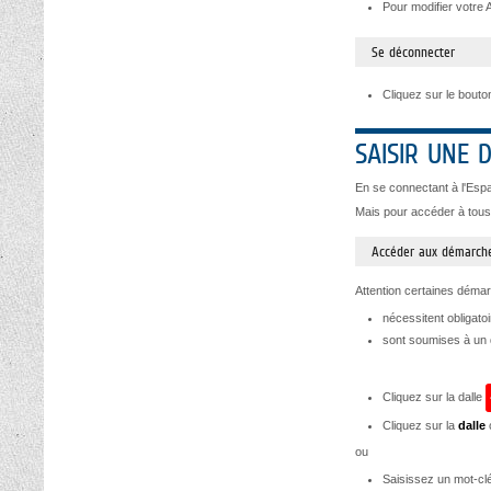
Pour modifier votre A
Se déconnecter
Cliquez sur le bout
SAISIR UNE
En se connectant à l'Esp
Mais pour accéder à tous 
Accéder aux démarche
Attention certaines déma
nécessitent obligato
sont soumises à un q
Cliquez sur la dalle
Cliquez sur la
dalle
ou
Saisissez un mot-cl