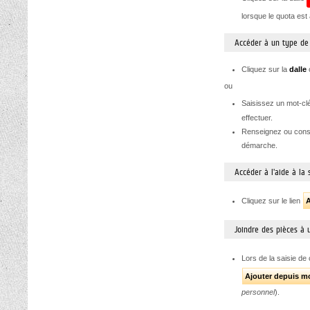
lorsque le quota est a
Accéder à un type d
Cliquez sur la
dalle
c
ou
Saisissez un mot-cl
effectuer.
Renseignez ou consu
démarche.
Accéder à l'aide à la
Cliquez sur le lien
A
Joindre des pièces à
Lors de la saisie de
Ajouter depuis m
personnel
).