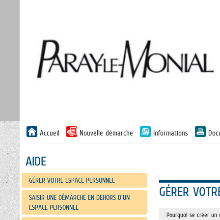
Liste
Accueil
Nouvelle démarche
Informations
Doc
des
avertissements
AIDE
GÉRER VOTRE ESPACE PERSONNEL
GÉRER VOTR
SAISIR UNE DÉMARCHE EN DEHORS D'UN
ESPACE PERSONNEL
Pourquoi se créer un 