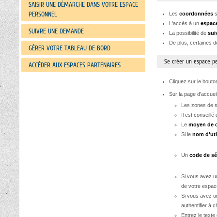
SAISIR UNE DÉMARCHE DANS VOTRE ESPACE
PERSONNEL
Les
coordonnées
s
L'accès à un
espac
SUIVRE UNE DEMANDE
La possibilité de
suiv
De plus, certaines d
GÉRER VOTRE TABLEAU DE BORD
Se créer un espace p
ACCÉDER AUX ESPACES PARTENAIRES
Cliquez sur le bout
Sur la page d'accuei
Les zones de 
Il est conseill
Le
moyen de 
Si le
nom d'uti
Un
code de sé
Si vous avez 
de votre espace
Si vous avez u
authentifier à c
Entrez le texte