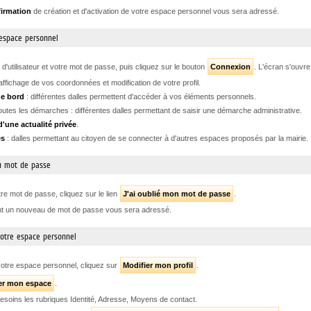
firmation
de création et d'activation de votre espace personnel vous sera adressé.
 espace personnel
d'utilisateur et votre mot de passe, puis cliquez sur le bouton
Connexion
. L'écran s'ouvr
affichage de vos coordonnées et modification de votre profil.
de bord
: différentes dalles permettent d'accéder à vos éléments personnels.
outes les démarches : différentes dalles permettant de saisir une démarche administrative.
d'une actualité privée
.
es
: dalles permettant au citoyen de se connecter à d'autres espaces proposés par la mairie.
 mot de passe
tre mot de passe, cliquez sur le lien
J'ai oublié mon mot de passe
.
nt un nouveau de mot de passe vous sera adressé.
 votre espace personnel
otre espace personnel, cliquez sur
Modifier mon profil
.
er mon espace
.
esoins les rubriques Identité, Adresse, Moyens de contact.