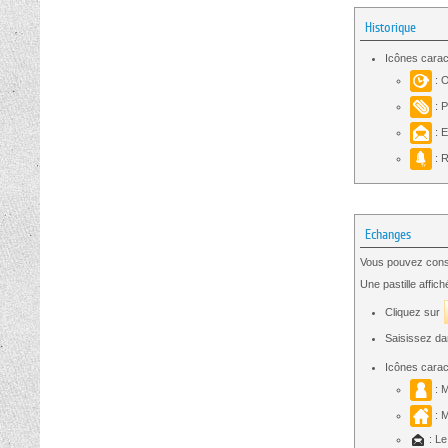
Historique
Icônes caract
: O
: P
: 
: 
Echanges
Vous pouvez consu
Une pastille affi
Cliquez sur
Saisissez da
Icônes carac
: M
: M
: Le