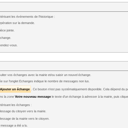
érisant les événements de l'historique :
pération sur la demande.
ièce jointe.
Echange.
Rendez-vous.
lter vos échanges avec la mairie et/ou saisir un nouvel échange.
chée sur l'onglet Echanges indique le nombre de messages non lus.
Ajouter un échange
. Ce bouton n'est pas systématiquement disponible. Cela dépend du p
ns la zone
Votre nouveau message
le texte d'un échange à adresser à la mairie, puis cliqu
térisant les échanges :
essage du citoyen vers la mairie.
essage de la mairie vers le citoyen.
 message a été a lu.