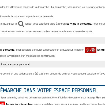
ltez les différentes étapes de la démarche : La démarche, Mon rendez-vous (
étape optionne
forme de la prise en compte de votre demande.
 cliquant sur la
loupe. Vous accédez alors à l'écran
Suivi de la demande
. Pour le su
é de réception vous est adressé avec un lien permettant de suivre votre demande.
 la demande
, il est possible d'annuler la demande en cliquant sur le bouton
Annul
 après la validation d'un message de confirmation.
 à votre espace personnel
rsonnel et que la demande a été saisie en dehors de celui-ci, vous pouvez la rattacher à vo
 DÉMARCHE DANS VOTRE ESPACE PERSONNEL
ni par la mairie, certaines démarches peuvent être affichées directement sur la page
Mon ac
Toutes les démarches
, puis sur la dalle correspondant au type de démarche recher