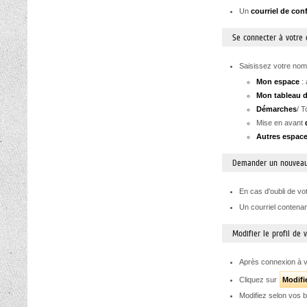
Un
courriel de con
Se connecter à votre
Saisissez votre nom 
Mon espace
: 
Mon tableau 
Démarches
/ T
Mise en avant
Autres espac
Demander un nouveau
En cas d'oubli de vo
Un courriel contena
Modifier le profil de
Après connexion à v
Cliquez sur
Modifi
Modifiez selon vos b