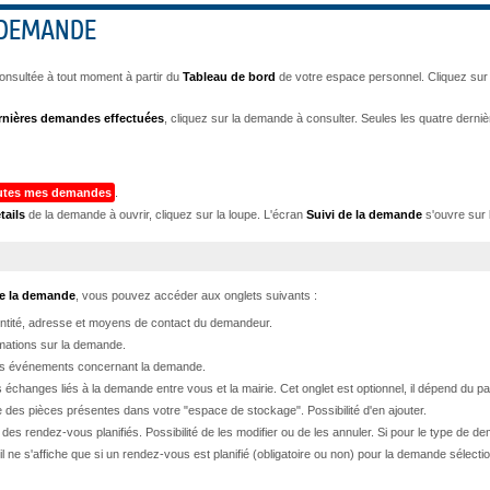
 DEMANDE
nsultée à tout moment à partir du
Tableau de bord
de votre espace personnel. Cliquez sur 
rnières demandes effectuées
, cliquez sur la demande à consulter. Seules les quatre derniè
outes mes demandes
.
tails
de la demande à ouvrir, cliquez sur la loupe. L'écran
Suivi de la demande
s'ouvre sur l
de la demande
, vous pouvez accéder aux onglets suivants :
entité, adresse et moyens de contact du demandeur.
rmations sur la demande.
des événements concernant la demande.
es échanges liés à la demande entre vous et la mairie. Cet onglet est optionnel, il dépend du 
te des pièces présentes dans votre "espace de stockage". Possibilité d'en ajouter.
e des rendez-vous planifiés. Possibilité de les modifier ou de les annuler. Si pour le type de 
 il ne s'affiche que si un rendez-vous est planifié (obligatoire ou non) pour la demande sélecti