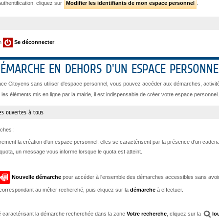
uthentification, cliquez sur
Modifier les identifiants de mon espace personnel
.
on
Se déconnecter
.
 DÉMARCHE EN DEHORS D'UN ESPACE PERSONNE
ace Citoyens sans utiliser d'espace personnel, vous pouvez accéder aux démarches, activité
les éléments mis en ligne par la mairie, il est indispensable de créer votre espace personnel.
s ouvertes à tous
rches :
irement la création d'un espace personnel, elles se caractérisent par la présence d'un caden
uota, un message vous informe lorsque le quota est atteint.
Nouvelle démarche
pour accéder à l'ensemble des démarches accessibles sans avoir
correspondant au métier recherché, puis cliquez sur la
démarche
à effectuer.
é caractérisant la démarche recherchée dans la zone
Votre recherche
, cliquez sur la
lo