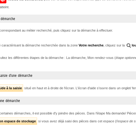
tteint.
e démarche
orrespondant au métier recherché, puis cliquez sur la démarche à effectuer.
é caractérisant la démarche recherchée dans la zone
Votre recherche
, cliquez sur la
lo
ltez les différentes étapes de la démarche : La démarche, Mon rendez-vous (
étape optionne
 saisie d'une démarche
ide à la saisie
situé en haut et à droite de l'écran. L'écran d'aide s'ouvre dans un onglet/ fe
 une démarche
 certaines démarches, il est possible d'y joindre des pièces. Dans l'étape Ma demande/ Pièces
on espace de stockage
si vous avez déjà saisi des pièces dans cet espace (
l'espace de 