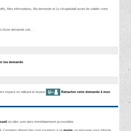
lle
), Mes informations, Ma demande et Le récapitulatif avant de valider votre
ivi d'une demande voir...
er ma demande
.
tre espace en utilisant le bouton
Rattacher cette demande à mon
cueil
où elles sont alors immédiatement accessibles.
ché. Certaines démarches sont soumises à un
quota
, un message vous informe