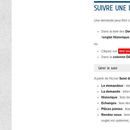
SUIVRE UNE
Une demande peut être co
Dans la liste des
De
l'
onglet
Historique
.
ou
Cliquez sur
Voir t
Dans la
colonne Dé
Gérer le suivi
A partir de l'écran
Suivi 
Le demandeur
: id
La demande
: info
Historique
: liste 
Echanges
: liste d
Pièces
jointes
: lis
Rendez-vous
: list
onglet est optionnel,