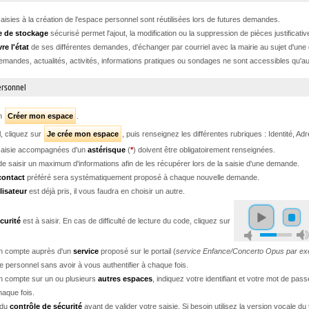
aisies à la création de l'espace personnel sont réutilisées lors de futures demandes.
e de stockage
sécurisé permet l'ajout, la modification ou la suppression de pièces justificat
re l'état
de ses différentes demandes, d'échanger par courriel avec la mairie au sujet d'une
emandes, actualités, activités, informations pratiques ou sondages ne sont accessibles qu'au
ersonnel
on
Créer mon espace
.
l, cliquez sur
Je crée mon espace
, puis renseignez les différentes rubriques : Identité, A
saisie accompagnées d'un
astérisque
(
*
) doivent être obligatoirement renseignées.
é de saisir un maximum d'informations afin de les récupérer lors de la saisie d'une demande.
contact
préféré sera systématiquement proposé à chaque nouvelle demande.
lisateur
est déjà pris, il vous faudra en choisir un autre.
curité
est à saisir. En cas de difficulté de lecture du code, cliquez sur
un compte auprès d'un
service
proposé sur le portail (
service Enfance/Concerto Opus par e
 personnel sans avoir à vous authentifier à chaque fois.
n compte sur un ou plusieurs
autres espaces
, indiquez votre identifiant et votre mot de p
haque fois.
 du
contrôle de sécurité
avant de valider votre saisie. Si besoin utilisez la version vocale du 