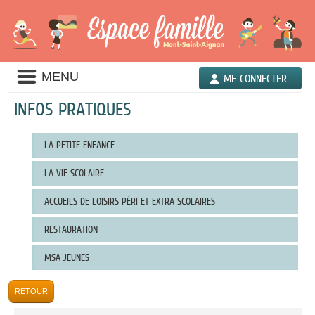
Liste
MENU
ME CONNECTER
des
avertissements
INFOS PRATIQUES
Liste
LA PETITE ENFANCE
des
catégories
d'information
LA VIE SCOLAIRE
pratique
ACCUEILS DE LOISIRS PÉRI ET EXTRA SCOLAIRES
RESTAURATION
MSA JEUNES