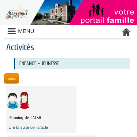
Liste
MENU
des
avertissements
Activités
Liste
ENFANCE - JEUNESSE
des
catégories
d'activité
Planning de l'ALSH
Lire la suite de l'article