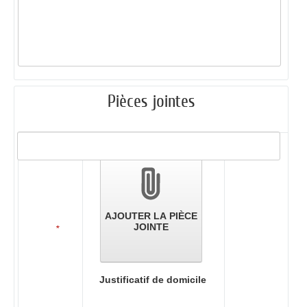
Pièces jointes
Validation
des
pièces
jointes
AJOUTER LA PIÈCE
JOINTE
*
Justificatif de domicile