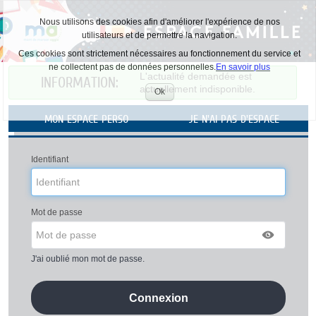
Nous utilisons des cookies afin d'améliorer l'expérience de nos
utilisateurs et de permettre la navigation.
Ces cookies sont strictement nécessaires au fonctionnement du service et
ne collectent pas de données personnelles.
En savoir plus
Liste
L'actualité demandée est
INFORMATION:
des
actuellement indisponible.
avertissements
Ok
Accepter
les
MON ESPACE PERSO
JE N'AI PAS D'ESPACE
cookies
Identifiant
Mot de passe
J'ai oublié mon mot de passe.