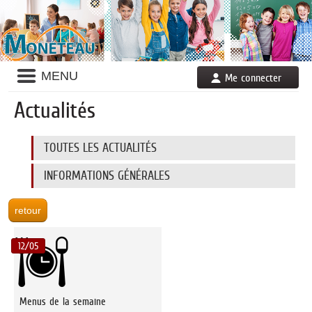
Liste
MENU
Me connecter
des
avertissements
Actualités
Liste
TOUTES LES ACTUALITÉS
des
catégories
d'actualité
INFORMATIONS GÉNÉRALES
12/05
Menus de la semaine