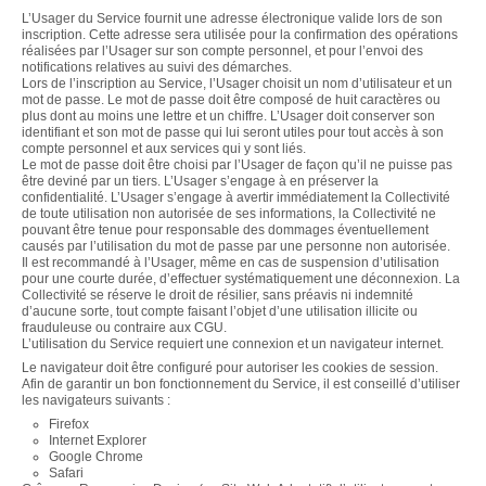
L’Usager du Service fournit une adresse électronique valide lors de son
inscription. Cette adresse sera utilisée pour la confirmation des opérations
réalisées par l’Usager sur son compte personnel, et pour l’envoi des
notifications relatives au suivi des démarches.
Lors de l’inscription au Service, l’Usager choisit un nom d’utilisateur et un
mot de passe. Le mot de passe doit être composé de huit caractères ou
plus dont au moins une lettre et un chiffre. L’Usager doit conserver son
identifiant et son mot de passe qui lui seront utiles pour tout accès à son
compte personnel et aux services qui y sont liés.
Le mot de passe doit être choisi par l’Usager de façon qu’il ne puisse pas
être deviné par un tiers. L’Usager s’engage à en préserver la
confidentialité. L’Usager s’engage à avertir immédiatement la Collectivité
de toute utilisation non autorisée de ses informations, la Collectivité ne
pouvant être tenue pour responsable des dommages éventuellement
causés par l’utilisation du mot de passe par une personne non autorisée.
Il est recommandé à l’Usager, même en cas de suspension d’utilisation
pour une courte durée, d’effectuer systématiquement une déconnexion. La
Collectivité se réserve le droit de résilier, sans préavis ni indemnité
d’aucune sorte, tout compte faisant l’objet d’une utilisation illicite ou
frauduleuse ou contraire aux CGU.
L’utilisation du Service requiert une connexion et un navigateur internet.
Le navigateur doit être configuré pour autoriser les cookies de session.
Afin de garantir un bon fonctionnement du Service, il est conseillé d’utiliser
les navigateurs suivants :
Firefox
Internet Explorer
Google Chrome
Safari