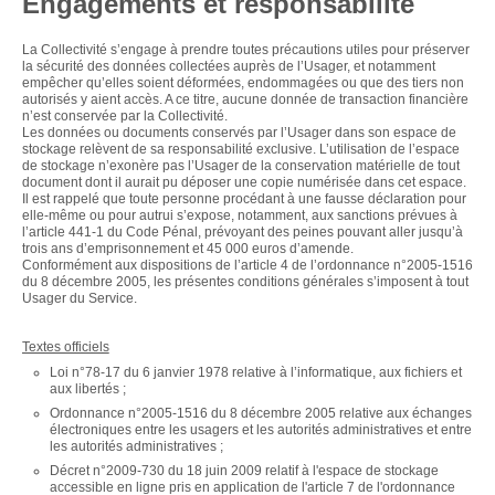
Engagements et responsabilité
La Collectivité s’engage à prendre toutes précautions utiles pour préserver
la sécurité des données collectées auprès de l’Usager, et notamment
empêcher qu’elles soient déformées, endommagées ou que des tiers non
autorisés y aient accès. A ce titre, aucune donnée de transaction financière
n’est conservée par la Collectivité.
Les données ou documents conservés par l’Usager dans son espace de
stockage relèvent de sa responsabilité exclusive. L’utilisation de l’espace
de stockage n’exonère pas l’Usager de la conservation matérielle de tout
document dont il aurait pu déposer une copie numérisée dans cet espace.
Il est rappelé que toute personne procédant à une fausse déclaration pour
elle-même ou pour autrui s’expose, notamment, aux sanctions prévues à
l’article 441-1 du Code Pénal, prévoyant des peines pouvant aller jusqu’à
trois ans d’emprisonnement et 45 000 euros d’amende.
Conformément aux dispositions de l’article 4 de l’ordonnance n°2005-1516
du 8 décembre 2005, les présentes conditions générales s’imposent à tout
Usager du Service.
Textes officiels
Loi n°78-17 du 6 janvier 1978 relative à l’informatique, aux fichiers et
aux libertés ;
Ordonnance n°2005-1516 du 8 décembre 2005 relative aux échanges
électroniques entre les usagers et les autorités administratives et entre
les autorités administratives ;
Décret n°2009-730 du 18 juin 2009 relatif à l'espace de stockage
accessible en ligne pris en application de l'article 7 de l'ordonnance