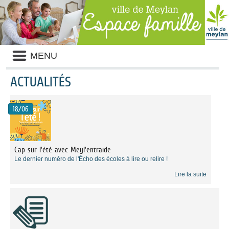
Liste
MENU
des
avertissements
ACTUALITÉS
Liste
des
18/06
catégories
d'actualité
Cap sur l'été avec Meyl'entraide
Le dernier numéro de l'Écho des écoles à lire ou relire !
Lire la suite