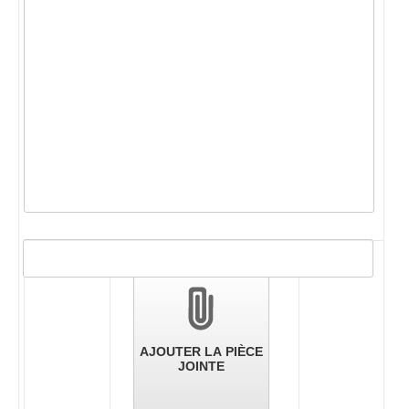
Validation
des
pièces
jointes
AJOUTER LA PIÈCE
JOINTE