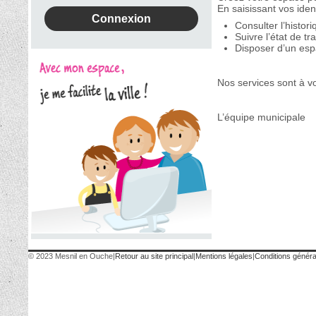
En saisissant vos iden
Consulter l’histo
Suivre l’état de 
Disposer d’un espa
Nos services sont à v
L’équipe municipale
© 2023 Mesnil en Ouche
|
Retour au site principal
|
Mentions légales
|
Conditions général