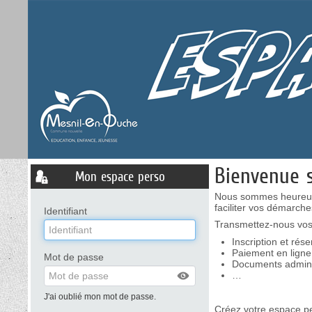
Bienvenue 
Liste
Mon espace perso
des
avertissements
Nous sommes heureux 
faciliter vos démarche
Identifiant
Transmettez-nous vos 
Inscription et rés
Paiement en ligne
Mot de passe
Documents adminis
…
J'ai oublié mon mot de passe.
Créez votre espace pe