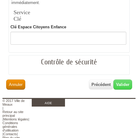
immédiatement.
Service
Clé
Clé Espace Citoyens Enfance
Contrôle de sécurité
Annuler
Précédent
© 2017 Ville de
AIDE
Meaux
|
Retour au site
principal
|
Mentions légales
|
Conditions
générales
d'utilisation
|
Contacts
|
Plan du site