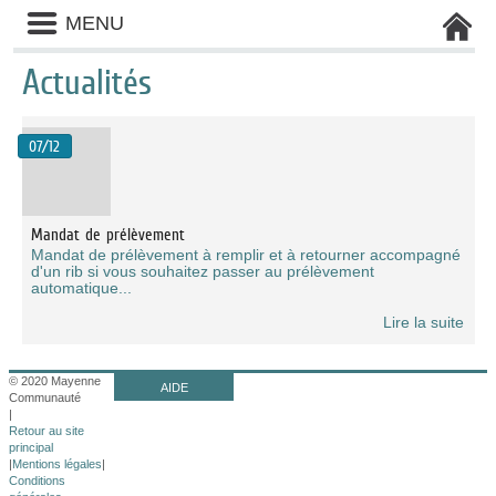
Liste
MENU
des
avertissements
Actualités
Liste
des
07/12
catégories
d'actualité
Mandat de prélèvement
Mandat de prélèvement à remplir et à retourner accompagné
d'un rib si vous souhaitez passer au prélèvement
automatique...
Lire la suite
© 2020 Mayenne
AIDE
Communauté
|
Retour au site
principal
|
Mentions légales
|
Conditions