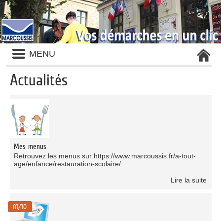
Liste
MENU
des
avertissements
Actualités
Liste
des
catégories
d'actualité
Mes menus
Retrouvez les menus sur https://www.marcoussis.fr/a-tout-
age/enfance/restauration-scolaire/
Lire la suite
01/10