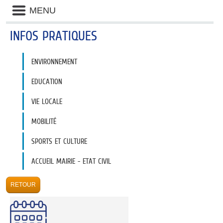
Panneau de gestion des cookies
Liste
MENU
des
avertissements
INFOS PRATIQUES
Liste
ENVIRONNEMENT
des
catégories
d'information
EDUCATION
pratique
VIE LOCALE
MOBILITÉ
SPORTS ET CULTURE
ACCUEIL MAIRIE - ETAT CIVIL