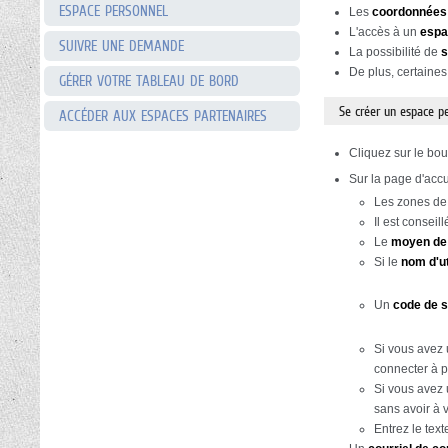
ESPACE PERSONNEL
Les
coordonnées
L'accès à un
espa
SUIVRE UNE DEMANDE
La possibilité de
s
De plus, certaines
GÉRER VOTRE TABLEAU DE BORD
Se créer un espace p
ACCÉDER AUX ESPACES PARTENAIRES
Cliquez sur le bo
Sur la page d'accu
Les zones de
Il est consei
Le
moyen de
Si le
nom d'ut
Un
code de 
Si vous avez
connecter à p
Si vous avez 
sans avoir à 
Entrez le tex