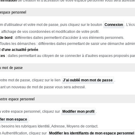
nfirmation
de création et d'activation de votre espace personnel vous sera adressé
 espace personnel
m d'utilisateur et votre mot de passe, puis cliquez sur le bouton
Connexion
. L'éc
: affichage de vos coordonnées et modification de votre profil.
de bord
: différentes dalles permettent d'accéder à vos éléments personnels.
 Toutes les démarches : différentes dalles permettant de saisir une démarche admini
t
d'une actualité privée
.
ces
: dalles permettant au citoyen de se connecter à d'autres espaces proposés par 
u mot de passe
votre mot de passe, cliquez sur le lien
J'ai oublié mon mot de passe
.
nant un nouveau de mot de passe vous sera adressé.
 votre espace personnel
 votre espace personnel, cliquez sur
Modifier mon profil
.
fier mon espace
.
 besoins les rubriques Identité, Adresse, Moyens de contact.
e Authentification, cliquez sur
Modifier les identifiants de mon espace personnel