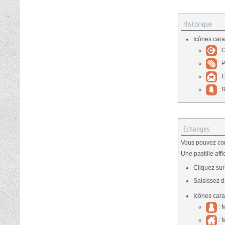
Historique
Icônes cara
: 
: P
: 
: 
Echanges
Vous pouvez con
Une pastille af
Cliquez su
Saisissez 
Icônes cara
: 
: 