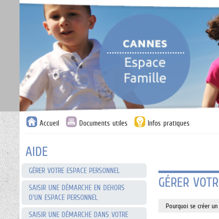
Liste
Accueil
Documents utiles
Infos pratiques
des
avertissements
AIDE
GÉRER VOTRE ESPACE PERSONNEL
GÉRER VOTR
SAISIR UNE DÉMARCHE EN DEHORS
D'UN ESPACE PERSONNEL
Pourquoi se créer un
SAISIR UNE DÉMARCHE DANS VOTRE