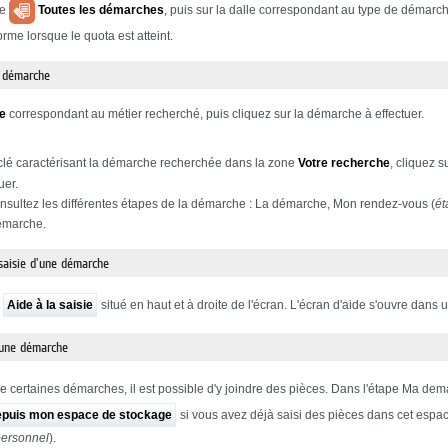
le
Toutes les démarches
, puis sur la dalle correspondant au type de démar
me lorsque le quota est atteint.
e démarche
le
correspondant au métier recherché, puis cliquez sur la démarche à effectuer.
clé caractérisant la démarche recherchée dans la zone
Votre recherche
, cliquez s
uer.
sultez les différentes étapes de la démarche : La démarche, Mon rendez-vous (
ét
démarche.
 saisie d'une démarche
n
Aide à la saisie
situé en haut et à droite de l'écran. L'écran d'aide s'ouvre dans u
 une démarche
de certaines démarches, il est possible d'y joindre des pièces. Dans l'étape Ma dem
epuis mon espace de stockage
si vous avez déjà saisi des pièces dans cet espac
personnel
).