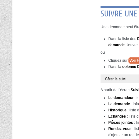
SUIVRE UN
Une demande peut être
Dans la liste des
demande
s'ouvre s
ou
Cliquez sur
Voir
Dans la
colonne D
Gérer le suivi
A partir de l'écran
Suiv
Le demandeur
: i
La demande
: inf
Historique
: list
Echanges
: liste
Pièces
jointes
: l
Rendez-vous
: li
d'ajouter un rende