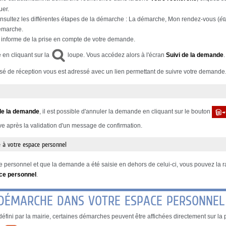
uer.
sultez les différentes étapes de la démarche : La démarche, Mon rendez-vous (
ét
démarche.
informe de la prise en compte de votre demande.
 en cliquant sur la
loupe. Vous accédez alors à l'écran
Suivi de la demande
usé de réception vous est adressé avec un lien permettant de suivre votre demande
de la demande
, il est possible d'annuler la demande en cliquant sur le bouton
ive après la validation d'un message de confirmation.
 à votre espace personnel
 personnel et que la demande a été saisie en dehors de celui-ci, vous pouvez la ra
ce personnel
.
 DÉMARCHE DANS VOTRE ESPACE PERSONNEL
éfini par la mairie, certaines démarches peuvent être affichées directement sur la