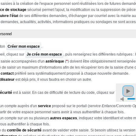
saisies à la création de l'espace personnel sont réutilisées lors de futures demand
ce de stockage
sécurisé permet l'ajout, la modification ou la suppression de pièce
uivre l'état
de ses différentes demandes, d'échanger par courriel avec la mairie au
 demandes, actualités, activités, informations pratiques ou sondages ne sont access
ersonnel
uton
Créer mon espace
.
eil, cliquez sur
Je crée mon espace
, puis renseignez les différentes rubriques :
 saisie accompagnées d'un
astérisque
(
*
) doivent être obligatoirement renseignée
llé de saisir un maximum d'informations afin de les récupérer lors de la saisie d'un
 contact
préféré sera systématiquement proposé à chaque nouvelle demande.
ilisateur
est déjà pris, il vous faudra en choisir un autre.
sécurité
est à saisir. En cas de difficulté de lecture du code, cliquez sur
 un compte auprès d'un
service
proposé sur le portail (
service Enfance/Concerto O
artir de votre espace personnel sans avoir à vous authentifier à chaque fois.
un compte sur un ou plusieurs
autres espaces
, indiquez votre identifiant et votr
vous authentifier à chaque fois.
te du
contrôle de sécurité
avant de valider votre saisie. Si besoin utilisez la version