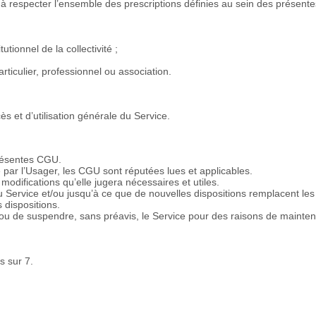
 à respecter l’ensemble des prescriptions définies au sein des présen
utionnel de la collectivité ;
particulier, professionnel ou association.
s et d’utilisation générale du Service.
présentes CGU.
e par l’Usager, les CGU sont réputées lues et applicables.
modifications qu’elle jugera nécessaires et utiles.
 Service et/ou jusqu’à ce que de nouvelles dispositions remplacent les
 dispositions.
fier ou de suspendre, sans préavis, le Service pour des raisons de main
s sur 7.