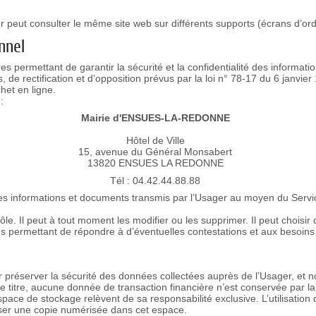
ur peut consulter le même site web sur différents supports (écrans d’or
nnel
 permettant de garantir la sécurité et la confidentialité des informatio
 de rectification et d’opposition prévus par la loi n° 78-17 du 6 janvier 1
het en ligne.
:
Mairie d'ENSUES-LA-REDONNE
Hôtel de Ville
15, avenue du Général Monsabert
13820 ENSUES LA REDONNE
Tél : 04.42.44.88.88
es informations et documents transmis par l’Usager au moyen du Servi
le. Il peut à tout moment les modifier ou les supprimer. Il peut choisi
permettant de répondre à d’éventuelles contestations et aux besoins st
our préserver la sécurité des données collectées auprès de l’Usager, e
titre, aucune donnée de transaction financière n’est conservée par la C
e de stockage relèvent de sa responsabilité exclusive. L’utilisation 
oser une copie numérisée dans cet espace.