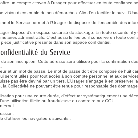
 offre un compte citoyen à l’usager pour effectuer en toute confiance 
e vision d’ensemble de ses démarches. Afin d’en faciliter le suivi, l’Usa
tionnel le Service permet à l’Usager de disposer de l’ensemble des info
ager dispose d’un espace sécurisé de stockage. En toute sécurité, il y
rmulaires administratifs. C’est aussi le lieu où il conserve en toute conf
pièce justificative présente dans son espace confidentiel.
confidentialité du Service
 de son inscription. Cette adresse sera utilisée pour la confirmation d
.
sateur et un mot de passe. Le mot de passe doit être composé de huit car
ui seront utiles pour tout accès à son compte personnel et aux services 
puisse pas être deviné par un tiers. L’Usager s’engage à en préserver l
ons, la Collectivité ne pouvant être tenue pour responsable des dommag
sation pour une courte durée, d’effectuer systématiquement une déconne
’une utilisation illicite ou frauduleuse ou contraire aux CGU.
internet.
session.
é d’utiliser les navigateurs suivants :