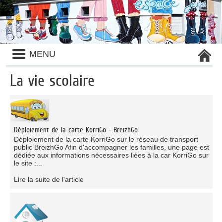
Liste
MENU
des
avertissements
La vie scolaire
Liste
des
catégories
d'activité
Déploiement de la carte KorriGo - BreizhGo
Déploiement de la carte KorriGo sur le réseau de transport
public BreizhGo Afin d'accompagner les familles, une page est
dédiée aux informations nécessaires liées à la car KorriGo sur
le site :...
Lire la suite de l'article