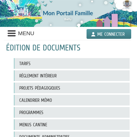
Liste
MENU
ME CONNECTER
des
avertissements
ÉDITION DE DOCUMENTS
Liste
TARIFS
des
documents
publiés
RÈGLEMENT INTÉRIEUR
PROJETS PÉDAGOGIQUES
CALENDRIER MÉMO
PROGRAMMES
MENUS CANTINE
DOCUMENTS ADMINISTRATIFS