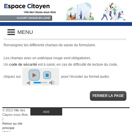
Liste
MENU
des
avertissements
Renseignez les différents champs de saisie du formulaire.
Les champs avec un astérique rouge sont obligatoires.
Un
code de sécurité
est à saisir, en cas de difficulté de lecture du code,
cliquez sur
pour l'écouter au format audio.
FERMER LA PAGE
© 2013 Ville des
AIDE
Clayes-sous-Bois
|
Retour au site
principal