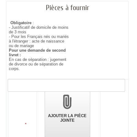
Pièces à fournir
Obligatoire
:
- Justificatif de domicile de moins
de 3 mois
- Pour les Français nés ou mariés
à l'étranger : acte de naissance
ou de mariage
Pour une demande de second
livret :
En cas de séparation : jugement
de divorce ou de séparation de
corps.
Validation
des
pièces
jointes
AJOUTER LA PIÈCE
JOINTE
*