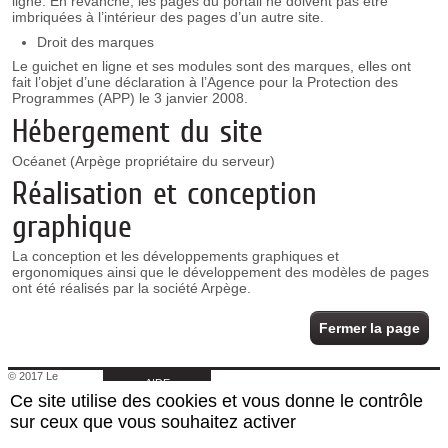
ligne. En revanche, les pages du portail ne doivent pas être
imbriquées à l’intérieur des pages d’un autre site.
Droit des marques
Le guichet en ligne et ses modules sont des marques, elles ont
fait l’objet d’une déclaration à l’Agence pour la Protection des
Programmes (APP) le 3 janvier 2008.
Hébergement du site
Océanet (Arpège propriétaire du serveur)
Réalisation et conception
graphique
La conception et les développements graphiques et
ergonomiques ainsi que le développement des modèles de pages
ont été réalisés par la société Arpège.
Fermer la page
© 2017 Le
AIDE
Chambon
Ce site utilise des cookies et vous donne le contrôle
Feugerolles
|
sur ceux que vous souhaitez activer
Retour au site de la
mairie