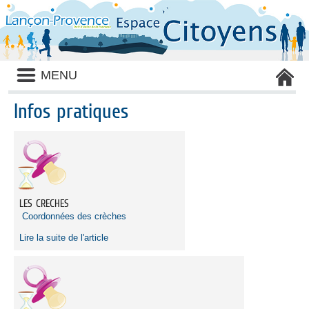
Liste
MENU
des
avertissements
Infos pratiques
Liste
des
catégories
d'information
pratique
LES CRECHES
Coordonnées des crèches
Lire la suite de l'article