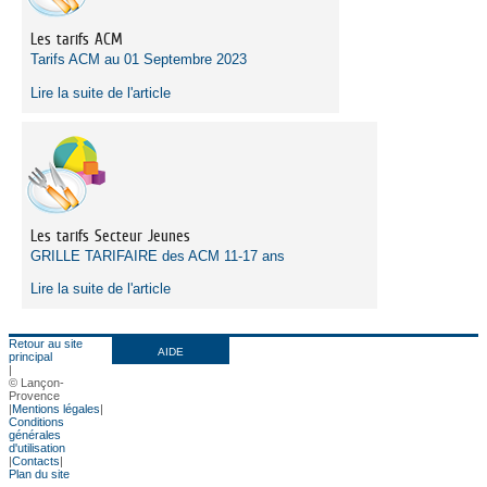
Les tarifs ACM
Tarifs ACM au 01 Septembre 2023
Lire la suite de l'article
Les tarifs Secteur Jeunes
GRILLE TARIFAIRE des ACM 11-17 ans
Lire la suite de l'article
Retour au site
AIDE
principal
|
© Lançon-
Provence
|
Mentions légales
|
Conditions
générales
d'utilisation
|
Contacts
|
Plan du site