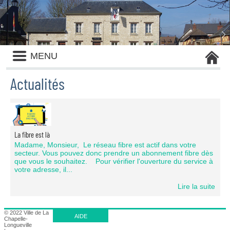
Panneau de gestion des cookies
Liste
MENU
des
avertissements
Actualités
Liste
des
catégories
d'actualité
La fibre est là
Madame, Monsieur, Le réseau fibre est actif dans votre
secteur. Vous pouvez donc prendre un abonnement fibre dès
que vous le souhaitez. Pour vérifier l'ouverture du service à
votre adresse, il...
Lire la suite
© 2022 Ville de La
AIDE
Chapelle-
Longueville