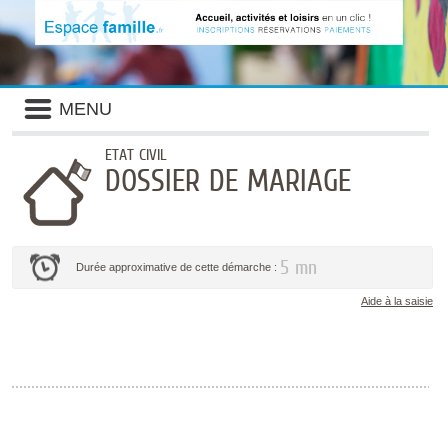
Liste
MENU
des
avertissements
ETAT CIVIL
DOSSIER DE MARIAGE
5 mn
Durée approximative de cette démarche :
Aide à la saisie