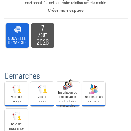
fonctionnalités facilitant votre relation avec la mairie.
Créer mon espace
7
AOÛT
NOUVELLE
2026
DÉMARCHE
Démarches
Acte
Acte
Inscription
Recensement
de
de
ou
citoyen
mariage
décès
Inscription ou
modification
Acte de
Acte de
modification
Recensement
sur
mariage
décès
sur les listes
citoyen
les
électorales
listes
Acte
électorales
de
naissance
Acte de
naissance