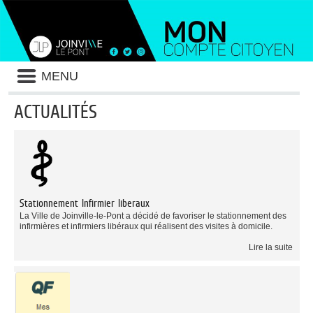
Liste
MENU
des
avertissements
ACTUALITÉS
Liste
des
catégories
d'actualité
Stationnement Infirmier liberaux
La Ville de Joinville-le-Pont a décidé de favoriser le stationnement des
infirmières et infirmiers libéraux qui réalisent des visites à domicile.
Lire la suite