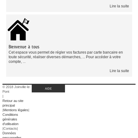
Lire la suite
Bienvenue à tous
Cet espace vous permet de régler vos factures par carte bancaire en
toute sécurité, réaliser diverses démarches, ... Pour accéder à votre
compte, ...
Lire la suite
© 2018 Joinville-le-
AIDE
Pont
|
Retour au site
principal
|
Mentions légales
|
Conditions
générales
d'utilisation
|
Contacts
|
Données
personnelles