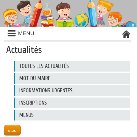
Liste
MENU
des
avertissements
Actualités
Liste
TOUTES LES ACTUALITÉS
des
catégories
d'actualité
MOT DU MAIRE
INFORMATIONS URGENTES
INSCRIPTIONS
MENUS