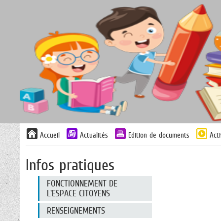
Liste
Accueil
Actualités
Edition de documents
Acti
des
avertissements
Infos pratiques
Liste
FONCTIONNEMENT DE
des
L'ESPACE CITOYENS
catégories
d'information
RENSEIGNEMENTS
pratique