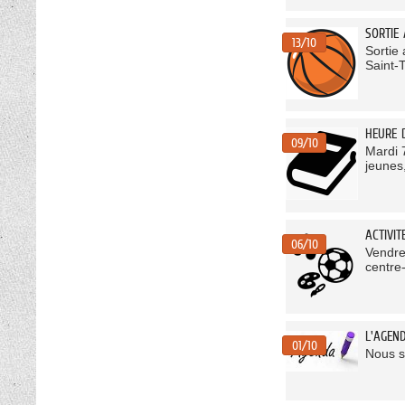
SORTIE
13/10
Sortie
Saint-
HEURE 
09/10
Mardi 7
jeunes,
ACTIVI
06/10
Vendre
centre-
L'AGEN
01/10
Nous s