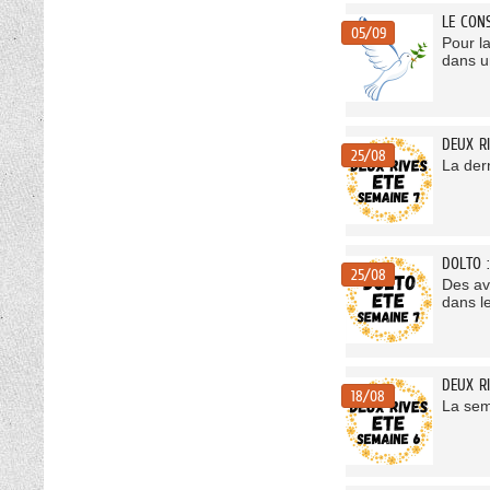
LE CON
05/09
Pour l
dans un
DEUX R
25/08
La der
DOLTO 
25/08
Des ave
dans l
DEUX RI
18/08
La sem