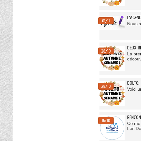
L'AGEN
01/11
Nous s
DEUX R
28/10
La pre
découv
DOLTO:
28/10
Voici u
RENCON
16/10
Ce mer
Les De