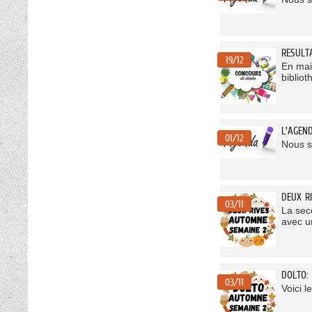
RESULT
19/12
En mai 
bibliot
L'AGEN
01/12
Nous s
DEUX R
03/11
La sec
avec u
DOLTO:
03/11
Voici l