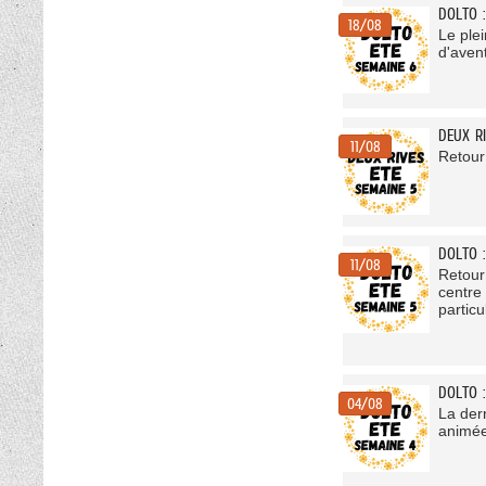
DOLTO 
18/08
Le ple
d'avent
DEUX R
11/08
Retour
DOLTO 
11/08
Retour
centre 
partic
DOLTO 
04/08
La dern
animée