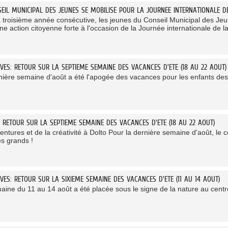
SEIL MUNICIPAL DES JEUNES SE MOBILISE POUR LA JOURNEE INTERNATIONALE D
a troisième année consécutive, les jeunes du Conseil Municipal des 
e action citoyenne forte à l'occasion de la Journée internationale de la
IVES: RETOUR SUR LA SEPTIEME SEMAINE DES VACANCES D'ETE (18 AU 22 AOUT)
nière semaine d'août a été l'apogée des vacances pour les enfants des
: RETOUR SUR LA SEPTIEME SEMAINE DES VACANCES D'ETE (18 AU 22 AOUT)
ntures et de la créativité à Dolto Pour la dernière semaine d'août, le cen
es grands !
VES: RETOUR SUR LA SIXIEME SEMAINE DES VACANCES D'ETE (11 AU 14 AOUT)
aine du 11 au 14 août a été placée sous le signe de la nature au centre