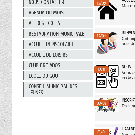
NOUS CONTACTER
15/09
Mot du
AGENDA DU MOIS
VIE DES ECOLES
BIENVE
RESTAURATION MUNICIPALE
15/04
Cet es
accéde
ACCUEIL PERISCOLAIRE
ACCUEIL DE LOISIRS
CLUB PRE ADOS
NOUS C
12/11
Vous so
ECOLE DU GOUT
restaur
CONSEIL MUNICIPAL DES
JEUNES
INSCRI
09/02
Du lun
L'AGEN
01/01
Nous s