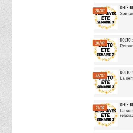
DEUX RI
28/07
Semain
DOLTO :
28/07
Retour 
DOLTO 
22/07
La sema
DEUX RI
21/07
La sema
relaxa