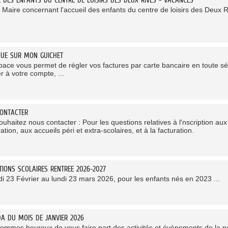
 Maire concernant l'accueil des enfants du centre de loisirs des Deux 
NUE SUR MON GUICHET
pace vous permet de régler vos factures par carte bancaire en toute séc
r à votre compte, ...
ONTACTER
uhaitez nous contacter : Pour les questions relatives à l'nscription aux a
ation, aux accueils péri et extra-scolaires, et à la facturation.
PTIONS SCOLAIRES RENTREE 2026-2027
di 23 Février au lundi 23 mars 2026, pour les enfants nés en 2023 ...
DA DU MOIS DE JANVIER 2026
ommes heureux de vous faire part des activités et évènements de la pé