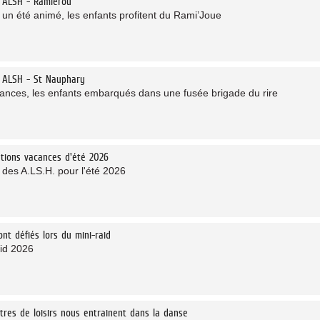
 ALSH - Ramierou
 un été animé, les enfants profitent du Rami’Joue
 ALSH - St Nauphary
ances, les enfants embarqués dans une fusée brigade du rire
tions vacances d'été 2026
 des A.LS.H. pour l'été 2026
sont défiés lors du mini-raid
aid 2026
tres de loisirs nous entrainent dans la danse