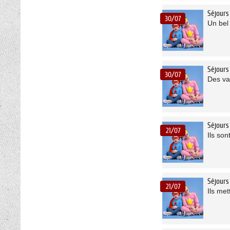
Séjours
30/07
Un bel 
Séjours
30/07
Des va
Séjours
21/07
Ils so
Séjours
21/07
Ils me