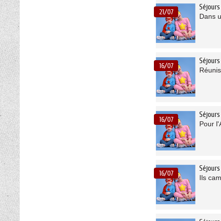
Séjours
21/07
Dans u
Séjours
16/07
Réunis 
Séjours
16/07
Pour l'
Séjour
16/07
Ils cam