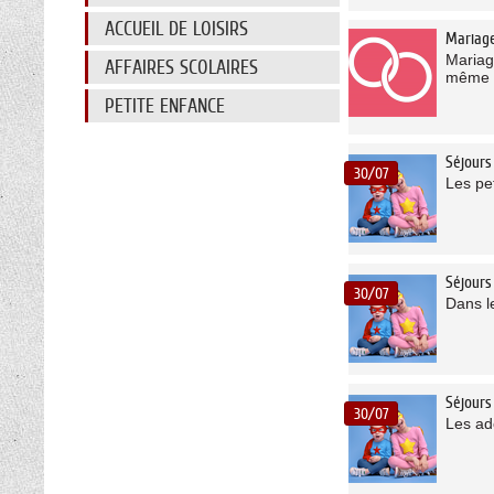
ACCUEIL DE LOISIRS
Mariag
Mariag
AFFAIRES SCOLAIRES
même o
PETITE ENFANCE
Séjours
30/07
Les pe
Séjours
30/07
Dans l
Séjours
30/07
Les ad