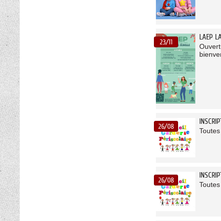
LAEP L
23/11
Ouvert
bienve
INSCRIP
26/08
Toutes 
INSCRI
26/08
Toutes 