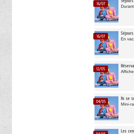
Séjours
16/07
Durant
Séjours
16/07
En vac
Réserva
12/05
Affiche
Ils se 
04/05
Mini-r
Les cen
04/05