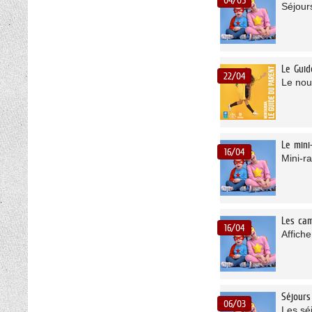
Séjour
Le Guid
22/04
Le nou
Le mini
16/04
Mini-r
Les cam
16/04
Affich
Séjours
06/03
Les séj