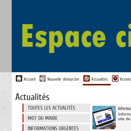
Liste
Accueil
Nouvelle démarche
Actualités
Activi
des
avertissements
Actualités
Liste
TOUTES LES ACTUALITÉS
Informa
des
Inform
catégories
MOT DU MAIRE
site d
d'actualité
INFORMATIONS URGENTES