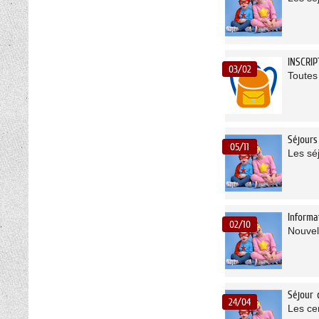
INSCRI
03/02
Toutes
Séjour
05/11
Les sé
Informa
02/10
Nouvel
Séjour 
24/04
Les cen