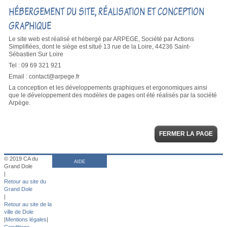
HÉBERGEMENT DU SITE, RÉALISATION ET CONCEPTION
GRAPHIQUE
Le site web est réalisé et hébergé par ARPEGE, Société par Actions
Simplifiées, dont le siège est situé 13 rue de la Loire, 44236 Saint-
Sébastien Sur Loire
Tel : 09 69 321 921
Email : contact@arpege.fr
La conception et les développements graphiques et ergonomiques ainsi
que le développement des modèles de pages ont été réalisés par la société
Arpège.
FERMER LA PAGE
© 2019 CA du
AIDE
Grand Dole
|
Retour au site du
Grand Dole
|
Retour au site de la
ville de Dole
|
Mentions légales
|
Conditions