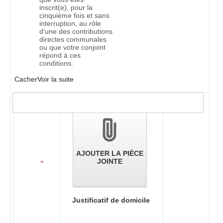
inscrit(e), pour la
cinquième fois et sans
interruption, au rôle
d'une des contributions
directes communales
ou que votre conjoint
répond à ces
conditions.
Cacher
Voir la suite
Validation
des
pièces
jointes
AJOUTER LA PIÈCE
JOINTE
*
Justificatif de domicile