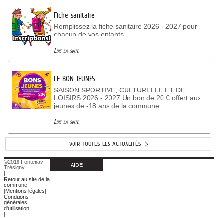
Fiche sanitaire
Remplissez la fiche sanitaire 2026 - 2027 pour
chacun de vos enfants.
Lire la suite
LE BON JEUNES
SAISON SPORTIVE, CULTURELLE ET DE
LOISIRS 2026 - 2027 Un bon de 20 € offert aux
jeunes de -18 ans de la commune
Lire la suite
VOIR TOUTES LES ACTUALITÉS
©2018 Fontenay-
AIDE
Trésigny
|
Retour au site de la
commune
|
Mentions légales
|
Conditions
générales
d'utilisation
|