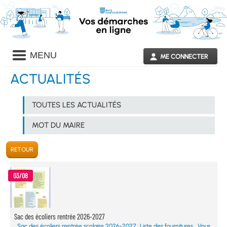
Liste
MENU
ME CONNECTER
des
avertissements
ACTUALITÉS
Liste
TOUTES LES ACTUALITÉS
des
catégories
d'actualité
MOT DU MAIRE
03/08
Sac des écoliers rentrée 2026-2027
Sac des écoliers rentrée scolaire 2026-2027 : Liste des fournitures Vous