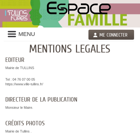
Liste
MENU
ME CONNECTER
des
avertissements
MENTIONS LEGALES
EDITEUR
Mairie de TULLINS
Tel : 04 76 07 00 05
https://www.ville-tullins.fr/
DIRECTEUR DE LA PUBLICATION
Monsieur le Maire.
CRÉDITS PHOTOS
Mairie de Tullins .