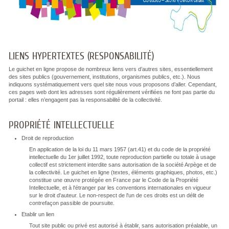
LIENS HYPERTEXTES (RESPONSABILITÉ)
Le guichet en ligne propose de nombreux liens vers d’autres sites, essentiellement
des sites publics (gouvernement, institutions, organismes publics, etc.). Nous
indiquons systématiquement vers quel site nous vous proposons d’aller. Cependant,
ces pages web dont les adresses sont régulièrement vérifiées ne font pas partie du
portail : elles n’engagent pas la responsabilité de la collectivité.
PROPRIÉTÉ INTELLECTUELLE
Droit de reproduction
En application de la loi du 11 mars 1957 (art.41) et du code de la propriété
intellectuelle du 1er juillet 1992, toute reproduction partielle ou totale à usage
collectif est strictement interdite sans autorisation de la société Arpège et de
la collectivité. Le guichet en ligne (textes, éléments graphiques, photos, etc.)
constitue une œuvre protégée en France par le Code de la Propriété
Intellectuelle, et à l'étranger par les conventions internationales en vigueur
sur le droit d'auteur. Le non-respect de l'un de ces droits est un délit de
contrefaçon passible de poursuite.
Etablir un lien
Tout site public ou privé est autorisé à établir, sans autorisation préalable, un