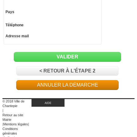
Pays
Téléphone
Adresse mail
VALIDER
< RETOUR À L'ÉTAPE 2
ANNULER LA DÉMARCHE
© 2018 Ville de
AIDE
Chantepie
|
Retour au site
Mairie
|
Mentions légales
|
Conditions
générales