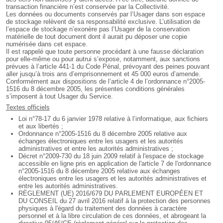
transaction financière n’est conservée par la Collectivité.
Les données ou documents conservés par l’Usager dans son espace
de stockage relèvent de sa responsabilité exclusive. L’utilisation de
l’espace de stockage n’exonère pas l’Usager de la conservation
matérielle de tout document dont il aurait pu déposer une copie
numérisée dans cet espace.
Il est rappelé que toute personne procédant à une fausse déclaration
pour elle-même ou pour autrui s’expose, notamment, aux sanctions
prévues à l’article 441-1 du Code Pénal, prévoyant des peines pouvant
aller jusqu’à trois ans d’emprisonnement et 45 000 euros d’amende.
Conformément aux dispositions de l’article 4 de l’ordonnance n°2005-
1516 du 8 décembre 2005, les présentes conditions générales
s’imposent à tout Usager du Service.
Textes officiels
Loi n°78-17 du 6 janvier 1978 relative à l’informatique, aux fichiers
et aux libertés ;
Ordonnance n°2005-1516 du 8 décembre 2005 relative aux
échanges électroniques entre les usagers et les autorités
administratives et entre les autorités administratives ;
Décret n°2009-730 du 18 juin 2009 relatif à l'espace de stockage
accessible en ligne pris en application de l'article 7 de l'ordonnance
n°2005-1516 du 8 décembre 2005 relative aux échanges
électroniques entre les usagers et les autorités administratives et
entre les autorités administratives.
RÈGLEMENT (UE) 2016/679 DU PARLEMENT EUROPÉEN ET
DU CONSEIL du 27 avril 2016 relatif à la protection des personnes
physiques à l'égard du traitement des données à caractère
personnel et à la libre circulation de ces données, et abrogeant la